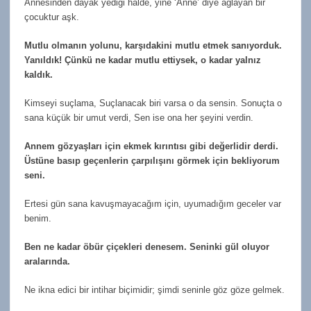
Annesinden dayak yediği halde, yine ‘Anne’ diye ağlayan bir
çocuktur aşk.
Mutlu olmanın yolunu, karşıdakini mutlu etmek sanıyorduk.
Yanıldık! Çünkü ne kadar mutlu ettiysek, o kadar yalnız
kaldık.
Kimseyi suçlama, Suçlanacak biri varsa o da sensin. Sonuçta o
sana küçük bir umut verdi, Sen ise ona her şeyini verdin.
Annem gözyaşları için ekmek kırıntısı gibi değerlidir derdi.
Üstüne basıp geçenlerin çarpılışını görmek için bekliyorum
seni.
Ertesi gün sana kavuşmayacağım için, uyumadığım geceler var
benim.
Ben ne kadar öbür çiçekleri denesem. Seninki gül oluyor
aralarında.
Ne ikna edici bir intihar biçimidir; şimdi seninle göz göze gelmek.