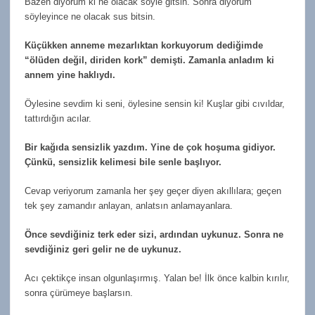
Bazen diyorum ki ne olacak söyle gitsin. Sonra diyorum
söyleyince ne olacak sus bitsin.
Küçükken anneme mezarlıktan korkuyorum dediğimde
“ölüden değil, diriden kork” demişti. Zamanla anladım ki
annem yine haklıydı.
Öylesine sevdim ki seni, öylesine sensin ki! Kuşlar gibi cıvıldar,
tattırdığın acılar.
Bir kağıda sensizlik yazdım. Yine de çok hoşuma gidiyor.
Çünkü, sensizlik kelimesi bile senle başlıyor.
Cevap veriyorum zamanla her şey geçer diyen akıllılara; geçen
tek şey zamandır anlayan, anlatsın anlamayanlara.
Önce sevdiğiniz terk eder sizi, ardından uykunuz. Sonra ne
sevdiğiniz geri gelir ne de uykunuz.
Acı çektikçe insan olgunlaşırmış. Yalan be! İlk önce kalbin kırılır,
sonra çürümeye başlarsın.