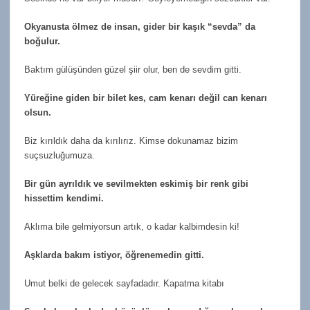
Okyanusta ölmez de insan, gider bir kaşık “sevda” da
boğulur.
Baktım gülüşünden güzel şiir olur, ben de sevdim gitti.
Yüreğine giden bir bilet kes, cam kenarı değil can kenarı
olsun.
Biz kırıldık daha da kırılırız. Kimse dokunamaz bizim
suçsuzluğumuza.
Bir gün ayrıldık ve sevilmekten eskimiş bir renk gibi
hissettim kendimi.
Aklıma bile gelmiyorsun artık, o kadar kalbimdesin ki!
Aşklarda bakım istiyor, öğrenemedin gitti.
Umut belki de gelecek sayfadadır. Kapatma kitabı