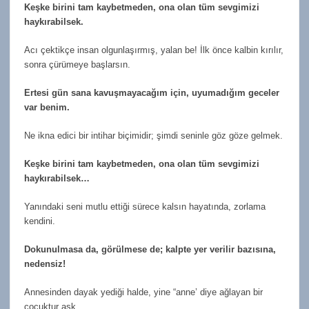
Keşke birini tam kaybetmeden, ona olan tüm sevgimizi
haykırabilsek.
Acı çektikçe insan olgunlaşırmış, yalan be! İlk önce kalbin kırılır,
sonra çürümeye başlarsın.
Ertesi gün sana kavuşmayacağım için, uyumadığım geceler
var benim.
Ne ikna edici bir intihar biçimidir; şimdi seninle göz göze gelmek.
Keşke birini tam kaybetmeden, ona olan tüm sevgimizi
haykırabilsek…
Yanındaki seni mutlu ettiği sürece kalsın hayatında, zorlama
kendini.
Dokunulmasa da, görülmese de; kalpte yer verilir bazısına,
nedensiz!
Annesinden dayak yediği halde, yine “anne’ diye ağlayan bir
çocuktur aşk.