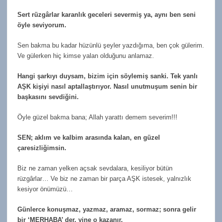
Sert rüzgârlar karanlık geceleri severmiş ya, aynı ben seni
öyle seviyorum.
Sen bakma bu kadar hüzünlü şeyler yazdığıma, ben çok gülerim.
Ve gülerken hiç kimse yalan olduğunu anlamaz.
Hangi şarkıyı duysam, bizim için söylemiş sanki. Tek yanlı
AŞK kişiyi nasıl aptallaştırıyor. Nasıl unutmuşum senin bir
başkasını sevdiğini.
Öyle güzel bakma bana; Allah yarattı demem severim!!!
SEN; aklım ve kalbim arasında kalan, en güzel
çaresizliğimsin.
Biz ne zaman yelken açsak sevdalara, kesiliyor bütün
rüzgârlar… Ve biz ne zaman bir parça AŞK istesek, yalnızlık
kesiyor önümüzü…
Günlerce konuşmaz, yazmaz, aramaz, sormaz; sonra gelir
bir ‘MERHABA’ der, yine o kazanır.