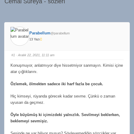
Cemal Süreya - sözleri
Parabellum
@parabellum
13 Yazı
#1
· Aralık 22, 2021, 11:11 am
Konuşmuyor, anlatmıyor diye hissetmiyor sanmayın. Kimisi içine
atar çığlıklarını.
Özlemek, ölmekten sadece iki harf fazla be çocuk.
Hiç kimseyi, rüyanda görecek kadar sevme. Çünkü o zaman
uyusan da geçmez.
Öyle büyümüş ki içimizdeki yalnızlık. Sevilmeyi beklerken,
beklemeyi sevmişiz.
Sesinde ne var biliyor musun? Söyleyemediğin sözcükler var.