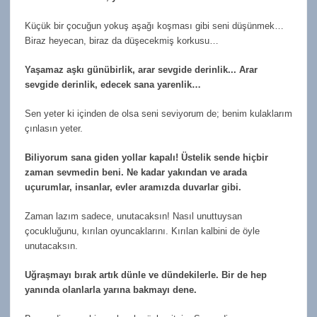
Küçük bir çocuğun yokuş aşağı koşması gibi seni düşünmek…
Biraz heyecan, biraz da düşecekmiş korkusu…
Yaşamaz aşkı günübirlik, arar sevgide derinlik... Arar
sevgide derinlik, edecek sana yarenlik…
Sen yeter ki içinden de olsa seni seviyorum de; benim kulaklarım
çınlasın yeter.
Biliyorum sana giden yollar kapalı! Üstelik sende hiçbir
zaman sevmedin beni. Ne kadar yakından ve arada
uçurumlar, insanlar, evler aramızda duvarlar gibi.
Zaman lazım sadece, unutacaksın! Nasıl unuttuysan
çocukluğunu, kırılan oyuncaklarını. Kırılan kalbini de öyle
unutacaksın.
Uğraşmayı bırak artık dünle ve dündekilerle. Bir de hep
yanında olanlarla yarına bakmayı dene.