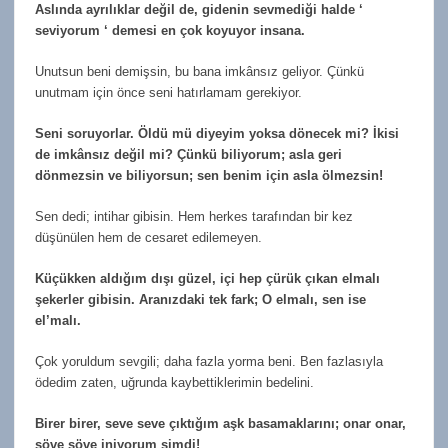
Aslında ayrılıklar değil de, gidenin sevmediği halde ‘
seviyorum ‘ demesi en çok koyuyor insana.
Unutsun beni demişsin, bu bana imkânsız geliyor. Çünkü
unutmam için önce seni hatırlamam gerekiyor.
Seni soruyorlar. Öldü mü diyeyim yoksa dönecek mi? İkisi
de imkânsız değil mi? Çünkü biliyorum; asla geri
dönmezsin ve biliyorsun; sen benim için asla ölmezsin!
Sen dedi; intihar gibisin. Hem herkes tarafından bir kez
düşünülen hem de cesaret edilemeyen.
Küçükken aldığım dışı güzel, içi hep çürük çıkan elmalı
şekerler gibisin. Aranızdaki tek fark; O elmalı, sen ise
el’malı.
Çok yoruldum sevgili; daha fazla yorma beni. Ben fazlasıyla
ödedim zaten, uğrunda kaybettiklerimin bedelini.
Birer birer, seve seve çıktığım aşk basamaklarını; onar onar,
söve söve iniyorum şimdi!