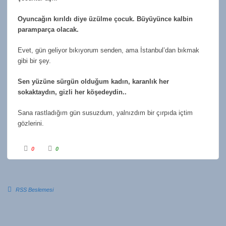
Oyuncağın kırıldı diye üzülme çocuk. Büyüyünce kalbin
paramparça olacak.
Evet, gün geliyor bıkıyorum senden, ama İstanbul’dan bıkmak
gibi bir şey.
Sen yüzüne sürgün olduğum kadın, karanlık her
sokaktaydın, gizli her köşedeydin..
Sana rastladığım gün susuzdum, yalnızdım bir çırpıda içtim
gözlerini.
0
0
RSS Beslemesi