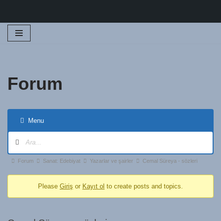
İçeriğe
geç
Forum
Menu
Forum
Sanat: Edebiyat
Yazarlar ve şairler
Cemal Süreya - sözleri
Please
Giriş
or
Kayıt ol
to create posts and topics.