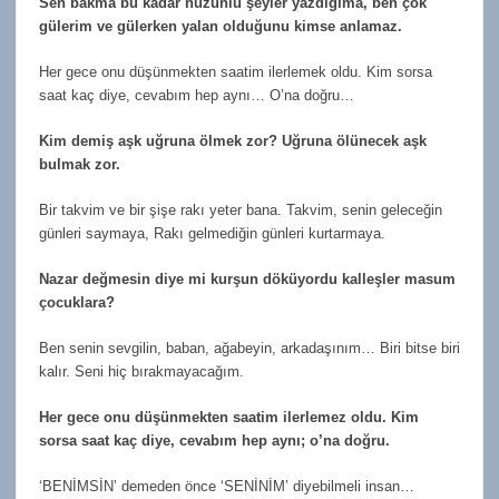
Sen bakma bu kadar hüzünlü şeyler yazdığıma, ben çok
gülerim ve gülerken yalan olduğunu kimse anlamaz.
Her gece onu düşünmekten saatim ilerlemek oldu. Kim sorsa
saat kaç diye, cevabım hep aynı… O’na doğru…
Kim demiş aşk uğruna ölmek zor? Uğruna ölünecek aşk
bulmak zor.
Bir takvim ve bir şişe rakı yeter bana. Takvim, senin geleceğin
günleri saymaya, Rakı gelmediğin günleri kurtarmaya.
Nazar değmesin diye mi kurşun döküyordu kalleşler masum
çocuklara?
Ben senin sevgilin, baban, ağabeyin, arkadaşınım… Biri bitse biri
kalır. Seni hiç bırakmayacağım.
Her gece onu düşünmekten saatim ilerlemez oldu. Kim
sorsa saat kaç diye, cevabım hep aynı; o’na doğru.
‘BENİMSİN’ demeden önce ‘SENİNİM’ diyebilmeli insan…