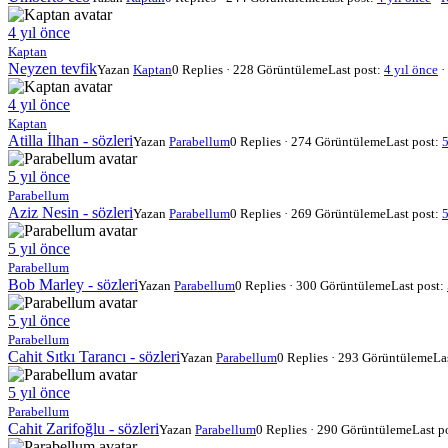
4 yıl önce
Kaptan
Neyzen tevfik
Yazan
Kaptan
0 Replies · 228 Görüntüleme
Last post:
4 yıl önce
·
4 yıl önce
Kaptan
Atilla İlhan - sözleri
Yazan
Parabellum
0 Replies · 274 Görüntüleme
Last post:
5
5 yıl önce
Parabellum
Aziz Nesin - sözleri
Yazan
Parabellum
0 Replies · 269 Görüntüleme
Last post:
5
5 yıl önce
Parabellum
Bob Marley - sözleri
Yazan
Parabellum
0 Replies · 300 Görüntüleme
Last post:
5 yıl önce
Parabellum
Cahit Sıtkı Tarancı - sözleri
Yazan
Parabellum
0 Replies · 293 Görüntüleme
La
5 yıl önce
Parabellum
Cahit Zarifoğlu - sözleri
Yazan
Parabellum
0 Replies · 290 Görüntüleme
Last p