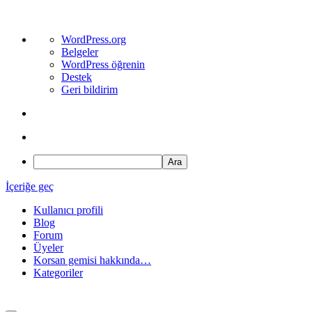
WordPress
WordPress.org
hakkında
Belgeler
WordPress öğrenin
Destek
Geri bildirim
Ara
İçeriğe geç
Kullanıcı profili
Blog
Forum
Üyeler
Korsan gemisi hakkında…
Kategoriler