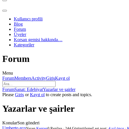
Dolaşım
menüsü
Dolaşım
menüsü
Kullanıcı profili
Blog
Forum
Üyeler
Korsan gemisi hakkında…
Kategoriler
Forum
Menu
Forum
Forum
Members
Activity
Giriş
Kayıt ol
Navigasyonu
Forum
Forum
Sanat: Edebiyat
Yazarlar ve şairler
içerik
Please
Giriş
or
Kayıt ol
to create posts and topics.
haritası
-
Yazarlar ve şairler
Buradasınız:
Konular
Son gönderi
Umberto eco
Yazan
Kaptan
0 Replies · 244 Görüntüleme
Last post:
4 yıl önce
·
K