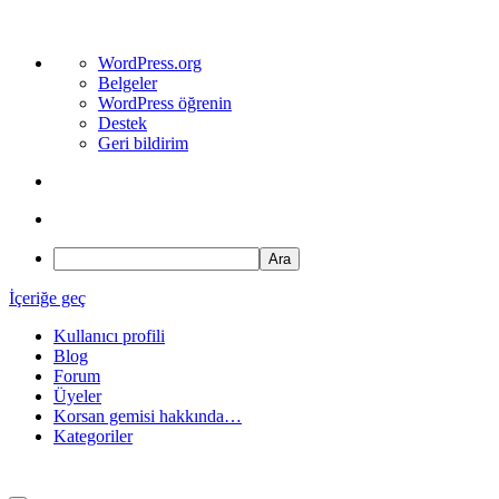
WordPress
WordPress.org
hakkında
Belgeler
WordPress öğrenin
Destek
Geri bildirim
Ara
İçeriğe geç
Kullanıcı profili
Blog
Forum
Üyeler
Korsan gemisi hakkında…
Kategoriler