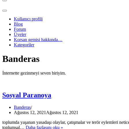
Dolaşım
menüsü
Dolaşım
menüsü
Kullanıcı profili
Blog
Forum
Üyeler
Korsan gemisi hakkında…
Kategoriler
Banderas
İnternette gezinmeyi seven biriyim.
Sosyal Paranoya
Banderas
Ağustos 12, 2021
Ağustos 12, 2021
toplumda yaşanan yasadaşı olaylar, çatışmalar ve terör eylemleri netice
Sosyal
toplumsal…
Daha fazlasını oku »