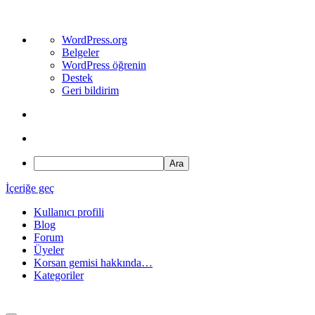
WordPress
WordPress.org
hakkında
Belgeler
WordPress öğrenin
Destek
Geri bildirim
Ara
İçeriğe geç
Kullanıcı profili
Blog
Forum
Üyeler
Korsan gemisi hakkında…
Kategoriler