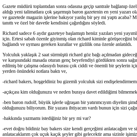
Gazete müdürü toplantıdan sonra odasına geçip santrale bağlanıp özel h
aldığı yeni talimatlara çok şaşırmıştı baron gazetenin en yeni yazarı 
ve gazetede magazin işlerine bakıyor yanlış bir şey mi yaptı acaba? M
tanıttı ve özel bir davetle kendisini çağırdığını söyledi.
Richard sadece 6 aydır gazeteye başlamıştı henüz yazıları yeni yayım
için. Ertesi sabah özenle giyinmiş olan richard kiminle görüşeceğini bil
bağlandı ve uyması gereken kurallar ve gizlilik ona özenle anlatıldı.
Yolculuk yaklaşık 2 saat sürmüştü richard göz bağı açılmadan gideceği
ve karşısındaki masada oturan genç beyefendiyi gördükten sonra sağın
edilmiş bir çalışma odasıydı burası çok ciddi ve önemli bir şeylerin 
yerden önündeki notlara baktı ve,
-richard bakers, hoşgeldiniz bu gizemli yolculuk sizi endişelendirmem
-açıkçası kim olduğunuzu ve neden buraya davet edildiğimi bilmemek 
-ben baron rudolf, büyük işlerle uğraşan bir yatırımcıyım diyelim şi
olduğunuzu biliyorum. Bir yazara ihtiyacım vardı bunun için sizi çağı
-hakkında yazmamı istediğiniz bir şey mi var?
-evet doğru bildiniz bay bakers size kendi gerçeğimi anlatacağım ve s
anlatacaklarım çok uçuk kaçık şeyler gibi gelecektir ama sizinle işimi