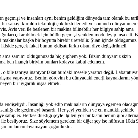
 geçmişi ve insanları aynı benim geldiğim dünyada tam olarak bu tari
lı bir sanayi kuruldu teknoloji çok hızlı ilerledi ve sonunda dünyanın en 
is. Avis veri ile beslenen bir makina bilinebilir her bilgiye sahip ama
 yığınları çıkarabilmek için bütün geçmişi yeniden modelleyip inşa etti. 
yi makinalar başka bir boyutta birebir üretebilir. Şuan içinde olduğumuz
iside gerçek fakat bunun gidişatı farklı olsun diye değiştirilmeli.
rum ama samimi olduğunuzada hiç şüphem yok. Bizim dünyamız sizin
 ama ben inançlı biriyim bunları kolayca kabul edemem.
 o bile tanrıya inanıyor fakat burdaki mesele yaratıcı değil. Labaratuva
n çalışma yapıyoruz. Benim görevim bu dünyadaki enerji kaynaklarını y
çmeyen bir uygarlık inşaa etmek.
da endişeliydi. İnsanlığı yok edip makinaların dünyaya egemen olacağı
anlığı ele geçirmeyi başardı. Her şeyi yeniden ve en mantıklı şekilde
e sahipler. Herkes dilediği şeyle ilgileniyor bir kısmı benim gibi alternat
ler ile besliyoruz. Size söylemem gereken bir diğer şey ise nüfusun 10da 
gelişimini tamamlayamayan çoğunluktu.