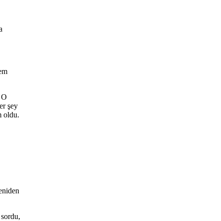
a
lem
. O
her şey
m oldu.
eniden
 sordu,