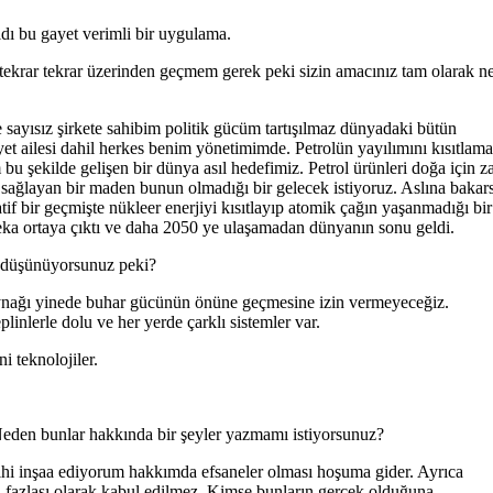
ldı bu gayet verimli bir uygulama.
 tekrar tekrar üzerinden geçmem gerek peki sizin amacınız tam olarak ne
e sayısız şirkete sahibim politik gücüm tartışılmaz dünyadaki bütün
iyet ailesi dahil herkes benim yönetimimde. Petrolün yayılımını kısıtlam
 şekilde gelişen bir dünya asıl hedefimiz. Petrol ürünleri doğa için za
i sağlayan bir maden bunun olmadığı bir gelecek istiyoruz. Aslına bakar
tif bir geçmişte nükleer enerjiyi kısıtlayıp atomik çağın yaşanmadığı bir
 zeka ortaya çıktı ve daha 2050 ye ulaşamadan dünyanın sonu geldi.
ne düşünüyorsunuz peki?
 kaynağı yinede buhar gücünün önüne geçmesine izin vermeyeceğiz.
inlerle dolu ve her yerde çarklı sistemler var.
i teknolojiler.
 Neden bunlar hakkında bir şeyler yazmamı istiyorsunuz?
ihi inşaa ediyorum hakkımda efsaneler olması hoşuma gider. Ayrıca
en fazlası olarak kabul edilmez. Kimse bunların gerçek olduğuna