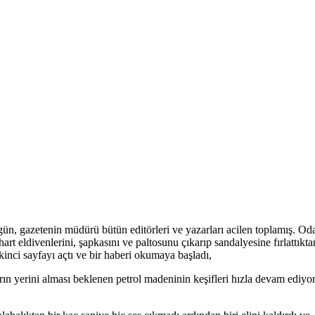
ugün, gazetenin müdürü bütün editörleri ve yazarları acilen toplamış. Od
art eldivenlerini, şapkasını ve paltosunu çıkarıp sandalyesine fırlattıkta
kinci sayfayı açtı ve bir haberi okumaya başladı,
rın yerini alması beklenen petrol madeninin keşifleri hızla devam ediyor