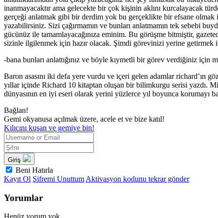
inanmayacaktır ama gelecekte bir çok kişinin aklını kurcalayacak türde
gerçeği anlatmak gibi bir derdim yok bu gerçeklikte bir efsane olma
yazabilirsiniz. Sizi çağırmamın ve bunları anlatmamın tek sebebi buyd
gücünüz ile tamamlayacağınıza eminim. Bu görüşme bitmiştir, gazete
sizinle ilgilenmek için hazır olacak. Şimdi görevinizi yerine getirmek i
-bana bunları anlattığınız ve böyle kıymetli bir görev verdiğiniz için
Baron asasını iki defa yere vurdu ve içeri gelen adamlar richard’ın gö
yıllar içinde Richard 10 kitaptan oluşan bir bilimkurgu serisi yazdı. Mi
dünyasının en iyi eseri olarak yerini yüzlerce yıl boyunca korumayı ba
Bağlan!
Gemi okyanusa açılmak üzere, acele et ve bize katıl!
Kılıcını kuşan ve gemiye bin!
Giriş
Beni Hatırla
Kayıt Ol
Şifremi Unuttum
Aktivasyon kodunu tekrar gönder
Yorumlar
Henüz yorum yok