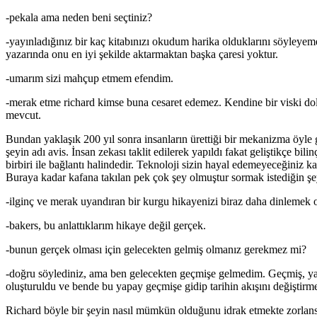
-pekala ama neden beni seçtiniz?
-yayınladığınız bir kaç kitabınızı okudum harika olduklarını söyleye
yazarında onu en iyi şekilde aktarmaktan başka çaresi yoktur.
-umarım sizi mahçup etmem efendim.
-merak etme richard kimse buna cesaret edemez. Kendine bir viski dol
mevcut.
Bundan yaklaşık 200 yıl sonra insanların ürettiği bir mekanizma öyle g
şeyin adı avis. İnsan zekası taklit edilerek yapıldı fakat geliştikçe bil
birbiri ile bağlantı halindedir. Teknoloji sizin hayal edemeyeceğiniz 
Buraya kadar kafana takılan pek çok şey olmuştur sormak istediğin şe
-ilginç ve merak uyandıran bir kurgu hikayenizi biraz daha dinlemek ol
-bakers, bu anlattıklarım hikaye değil gerçek.
-bunun gerçek olması için gelecekten gelmiş olmanız gerekmez mi?
-doğru söylediniz, ama ben gelecekten geçmişe gelmedim. Geçmiş, ya
oluşturuldu ve bende bu yapay geçmişe gidip tarihin akışını değiştirm
Richard böyle bir şeyin nasıl mümkün olduğunu idrak etmekte zorlan