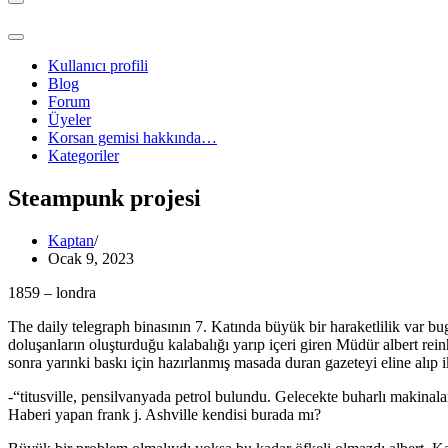
Dolaşım
menüsü
Dolaşım
menüsü
Kullanıcı profili
Blog
Forum
Üyeler
Korsan gemisi hakkında…
Kategoriler
Steampunk projesi
Kaptan
Ocak 9, 2023
1859 – londra
The daily telegraph binasının 7. Katında büyük bir haraketlilik var b
doluşanların oluşturduğu kalabalığı yarıp içeri giren Müdür albert reinh
sonra yarınki baskı için hazırlanmış masada duran gazeteyi eline alıp i
-“titusville, pensilvanyada petrol bulundu. Gelecekte buharlı makinala
Haberi yapan frank j. Ashville kendisi burada mı?