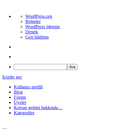
WordPress
WordPress.org
hakkında
Belgeler
WordPress öğrenin
Destek
Geri bildirim
Ara
İçeriğe geç
Kullanıcı profili
Blog
Forum
Üyeler
Korsan gemisi hakkında…
Kategoriler