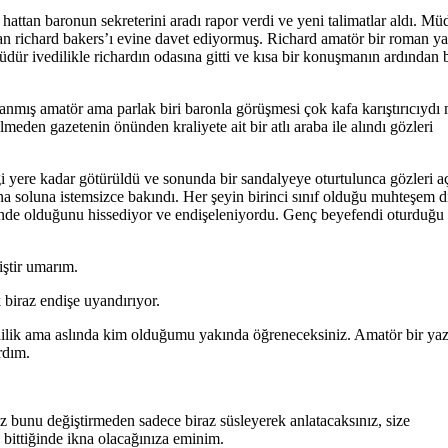
attan baronun sekreterini aradı rapor verdi ve yeni talimatlar aldı. Mü
olan richard bakers’ı evine davet ediyormuş. Richard amatör bir roman ya
üdür ivedilikle richardın odasına gitti ve kısa bir konuşmanın ardından
lanmış amatör ama parlak biri baronla görüşmesi çok kafa karıştırıcıydı
meden gazetenin önünden kraliyete ait bir atlı araba ile alındı gözleri
 yere kadar götürüldü ve sonunda bir sandalyeye oturtulunca gözleri aç
a soluna istemsizce bakındı. Her şeyin birinci sınıf olduğu muhteşem 
içinde olduğunu hissediyor ve endişeleniyordu. Genç beyefendi oturduğu
iştir umarım.
biraz endişe uyandırıyor.
mdilik ama aslında kim olduğumu yakında öğreneceksiniz. Amatör bir ya
rdım.
iz bunu değiştirmeden sadece biraz süsleyerek anlatacaksınız, size
z bittiğinde ikna olacağınıza eminim.