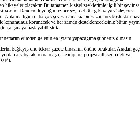
n hikayeler olacaktır. Bu tamamen kişisel zevklerimle ilgili bir şey insa
k istiyorum. Benden duyduğunuz her şeyi olduğu gibi veya süsleyerek
u. Anlatmadığım daha çok şey var ama siz bir yazarsınız boşlukları hay
de konumunuz korunacak ve her zaman destekleneceksiniz bütün yayın 
çin çalışmaya başlayabilirsiniz.
 minnettarım elimden gelenin en iyisini yapacağıma şüpheniz olmasın.
zlerini bağlayıp onu tekrar gazete binasının önüne bıraktılar. Aradan ge
lyonlarca satış rakamına ulaştı, steampunk projesi adlı seri edebiyat
şardı.