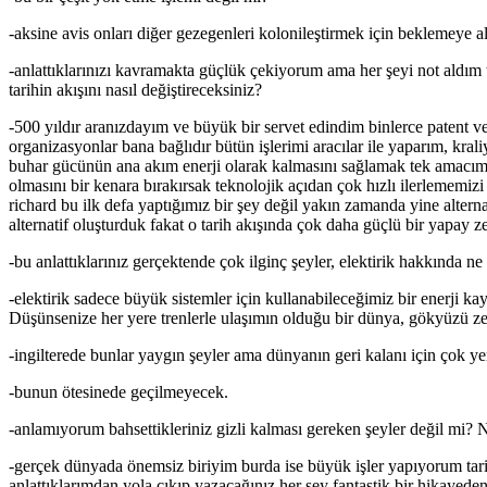
-aksine avis onları diğer gezegenleri kolonileştirmek için beklemeye a
-anlattıklarınızı kavramakta güçlük çekiyorum ama her şeyi not aldım
tarihin akışını nasıl değiştireceksiniz?
-500 yıldır aranızdayım ve büyük bir servet edindim binlerce patent v
organizasyonlar bana bağlıdır bütün işlerimi aracılar ile yaparım, kral
buhar gücünün ana akım enerji olarak kalmasını sağlamak tek amacım bu
olmasını bir kenara bırakırsak teknolojik açıdan çok hızlı ilerlememiz
richard bu ilk defa yaptığımız bir şey değil yakın zamanda yine alterna
alternatif oluşturduk fakat o tarih akışında çok daha güçlü bir yapay
-bu anlattıklarınız gerçektende çok ilginç şeyler, elektirik hakkında 
-elektirik sadece büyük sistemler için kullanabileceğimiz bir enerji
Düşünsenize her yere trenlerle ulaşımın olduğu bir dünya, gökyüzü zepl
-ingilterede bunlar yaygın şeyler ama dünyanın geri kalanı için çok yen
-bunun ötesinede geçilmeyecek.
-anlamıyorum bahsettikleriniz gizli kalması gereken şeyler değil mi?
-gerçek dünyada önemsiz biriyim burda ise büyük işler yapıyorum tar
anlattıklarımdan yola çıkıp yazacağınız her şey fantastik bir hikayed