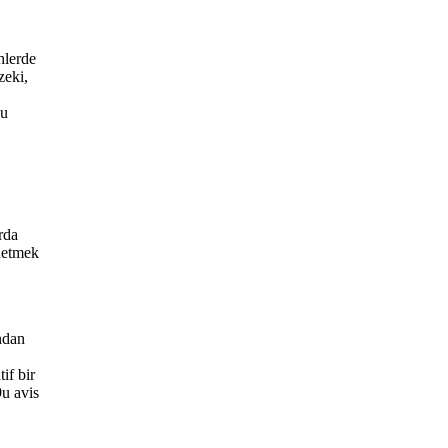
hlerde
zeki,
Bu
rda
önetmek
ndan
if bir
9u avis