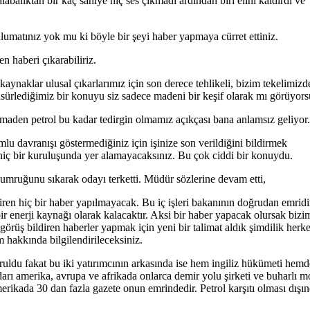
balıktan bir kaç saniye hiç ses çıkmadı ardından biri elini kaldırdı ve
alumatınız yok mu ki böyle bir şeyi haber yapmaya cürret ettiniz.
n haberi çıkarabiliriz.
kaynaklar ulusal çıkarlarımız için son derece tehlikeli, bizim tekelimizd
ansürlediğimiz bir konuyu siz sadece madeni bir keşif olarak mı görüyor
 maden petrol bu kadar tedirgin olmamız açıkçası bana anlamsız geliyor.
lu davranışı göstermediğiniz için işinize son verildiğini bildirmek
iç bir kuruluşunda yer alamayacaksınız. Bu çok ciddi bir konuydu.
yumruğunu sıkarak odayı terketti. Müdür sözlerine devam etti,
diren hiç bir haber yapılmayacak. Bu iç işleri bakanının doğrudan emridi
 bir enerji kaynağı olarak kalacaktır. Aksi bir haber yapacak olursak bizi
f görüş bildiren haberler yapmak için yeni bir talimat aldık şimdilik herk
m hakkında bilgilendirileceksiniz.
uruldu fakat bu iki yatırımcının arkasında ise hem ingiliz hükümeti hemd
darı amerika, avrupa ve afrikada onlarca demir yolu şirketi ve buharlı m
merikada 30 dan fazla gazete onun emrindedir. Petrol karşıtı olması dışı