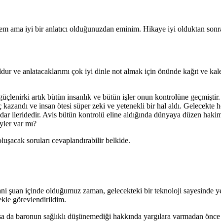
mem ama iyi bir anlatıcı olduğunuzdan eminim. Hikaye iyi olduktan sonr
dur ve anlatacaklarımı çok iyi dinle not almak için önünde kağıt ve ka
üçlenirki artık bütün insanlık ve bütün işler onun kontrolüne geçmiştir
inç kazandı ve insan ötesi süper zeki ve yetenekli bir hal aldı. Gelecekte 
kadar ileridedir. Avis bütün kontrolü eline aldığında dünyaya düzen haki
yler var mı?
uşacak soruları cevaplandırabilir belkide.
ni şuan içinde olduğumuz zaman, gelecekteki bir teknoloji sayesinde y
ekle görevlendirildim.
sa da baronun sağlıklı düşünemediği hakkında yargılara varmadan önce