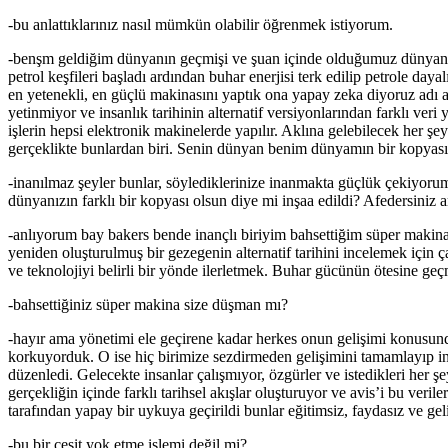
-bu anlattıklarınız nasıl mümkün olabilir öğrenmek istiyorum.
-benşm geldiğim dünyanın geçmişi ve şuan içinde olduğumuz dünyanın
petrol keşfileri başladı ardından buhar enerjisi terk edilip petrole daya
en yetenekli, en güçlü makinasını yaptık ona yapay zeka diyoruz adı av
yetinmiyor ve insanlık tarihinin alternatif versiyonlarından farklı veri
işlerin hepsi elektronik makinelerde yapılır. Aklına gelebilecek her şe
gerçeklikte bunlardan biri. Senin dünyan benim dünyamın bir kopyası ik
-inanılmaz şeyler bunlar, söylediklerinize inanmakta güçlük çekiyo
dünyanızın farklı bir kopyası olsun diye mi inşaa edildi? Afedersiniz
-anlıyorum bay bakers bende inançlı biriyim bahsettiğim süper makina,
yeniden oluşturulmuş bir gezegenin alternatif tarihini incelemek içi
ve teknolojiyi belirli bir yönde ilerletmek. Buhar gücünün ötesine ge
-bahsettiğiniz süper makina size düşman mı?
-hayır ama yönetimi ele geçirene kadar herkes onun gelişimi konusun
korkuyorduk. O ise hiç birimize sezdirmeden gelişimini tamamlayıp ins
düzenledi. Gelecekte insanlar çalışmıyor, özgürler ve istedikleri her şey
gerçekliğin içinde farklı tarihsel akışlar oluşturuyor ve avis’i bu veri
tarafından yapay bir uykuya geçirildi bunlar eğitimsiz, faydasız ve 
-bu bir çeşit yok etme işlemi değil mi?