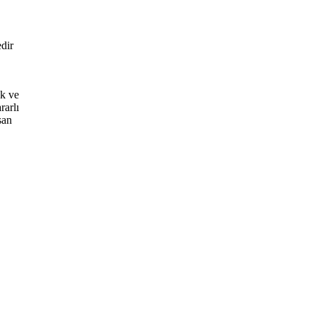
dir
ak ve
rarlı
san