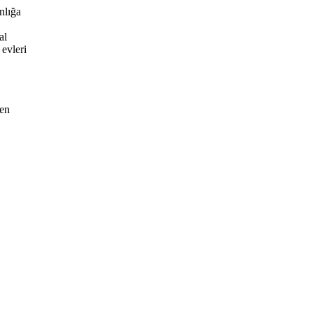
nlığa
al
evleri
çen