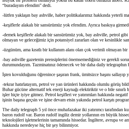
Büyük bir problem olmalıydı yoksa bu kadar öfkeli olmazdı albert. Kala
“buradayım efendim” dedi.
-lütfen yaklaşın bay ashville, haber politikalarımız hakkında yeterli m
-keşiflerle alakalı bir sansürümüz yok efendim. Ayrıca baskıya girmede
-demek keşiflerle alakalı bir sansürümüz yok, bay ashville, petrol gibi 
olmayan ve geleceğimiz için potansiyel zararları olan ve kesinlikle s
-üzgünüm, ama kısıtlı bir kullanım alanı olan çok verimli olmayan bir
-bay ashville gazetenin prensiplerini önemsemediğiniz ve gerekli sorum
durumundayım. Tazminatınız ödenecek ve bir daha daily telegraphın h
İşten kovulduğunu öğrenince şaşıran frank, ümitsizce başını sallayıp 
-tekrar hatırlatayım, petrol ve yan ürünleri hakkında olumlu görüş bil
Buhar gücüne alternatif tek enerji kaynağı elektiriktir ve o bile sınırlı
işler hiçte iyiye gitmez. Petrol keşifleri ve yatırımları hakkında negati
işinin başına geçsin ve işine devam etsin yakında petrol karşıtı progra
The daily telegraph 5 yıl önce muhafazakar iki yatırımcı tarafından k
baron rudolf var. Baron rudolf ingiliz demir yollarının en büyük hisse
teknolojileri işletmelerinin tamamında hissedar. İngiltere, avrupa ve a
hakkında neredeyse hiç bir şey bilinmiyor.