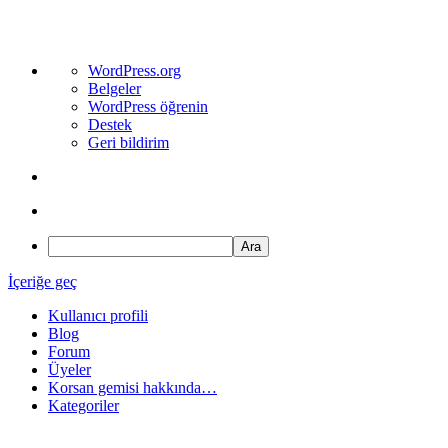
WordPress
WordPress.org
hakkında
Belgeler
WordPress öğrenin
Destek
Geri bildirim
Ara
İçeriğe geç
Kullanıcı profili
Blog
Forum
Üyeler
Korsan gemisi hakkında…
Kategoriler