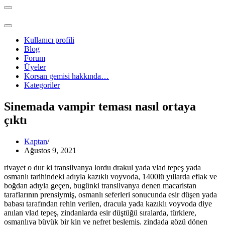
Dolaşım
menüsü
Dolaşım
menüsü
Kullanıcı profili
Blog
Forum
Üyeler
Korsan gemisi hakkında…
Kategoriler
Sinemada vampir teması nasıl ortaya
çıktı
Kaptan
Ağustos 9, 2021
rivayet o dur ki transilvanya lordu drakul yada vlad tepeş yada
osmanlı tarihindeki adıyla kazıklı voyvoda, 1400lü yıllarda eflak ve
boğdan adıyla geçen, bugünki transilvanya denen macaristan
taraflarının prensiymiş, osmanlı seferleri sonucunda esir düşen yada
babası tarafından rehin verilen, dracula yada kazıklı voyvoda diye
anılan vlad tepeş, zindanlarda esir düştüğü sıralarda, türklere,
osmanlıya büyük bir kin ve nefret beslemiş. zindada gözü dönen