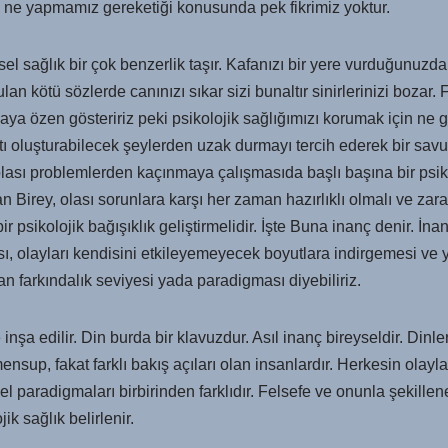
n ne yapmamız gereketiği konusunda pek fikrimiz yoktur.
ksel sağlık bir çok benzerlik taşır. Kafanızı bir yere vurduğunuzda
lan kötü sözlerde canınızı sıkar sizi bunaltır sinirlerinizi bozar
aya özen gösteririz peki psikolojik sağlığımızı korumak için ne g
tı oluşturabilecek şeylerden uzak durmayı tercih ederek bir savu
olası problemlerden kaçınmaya çalışmasıda başlı başına bir psikol
olan Birey, olası sorunlara karşı her zaman hazırlıklı olmalı ve z
r psikolojik bağışıklık geliştirmelidir. İşte Buna inanç denir. İn
ısı, olayları kendisini etkileyemeyecek boyutlara indirgemesi 
n farkındalık seviyesi yada paradigması diyebiliriz.
 inşa edilir. Din burda bir klavuzdur. Asıl inanç bireyseldir. Dinle
nsup, fakat farklı bakış açıları olan insanlardır. Herkesin olayla
sel paradigmaları birbirinden farklıdır. Felsefe ve onunla şekille
ik sağlık belirlenir.