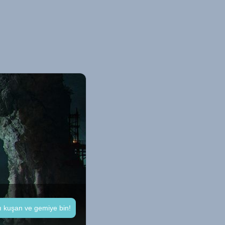
nı kuşan ve gemiye bin!