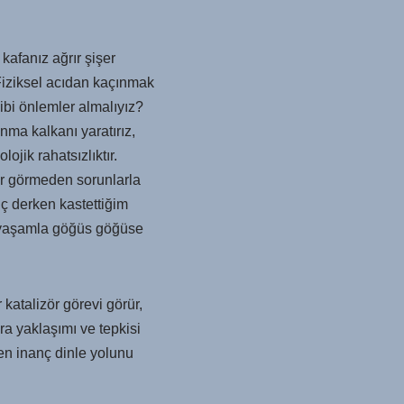
 kafanız ağrır şişer
. Fiziksel acıdan kaçınmak
ibi önlemler almalıyız?
nma kalkanı yaratırız,
ojik rahatsızlıktır.
arar görmeden sorunlarla
anç derken kastettiğim
ve yaşamla göğüs göğüse
r katalizör görevi görür,
ra yaklaşımı ve tepkisi
nen inanç dinle yolunu