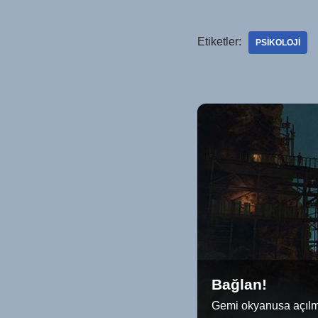
Etiketler:
PSIKOLOJI
Bağlan!
Gemi okyanusa açılmak