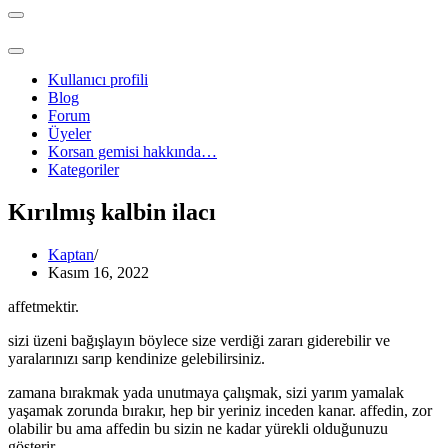
Dolaşım
menüsü
Dolaşım
menüsü
Kullanıcı profili
Blog
Forum
Üyeler
Korsan gemisi hakkında…
Kategoriler
Kırılmış kalbin ilacı
Kaptan
Kasım 16, 2022
affetmektir.
sizi üzeni bağışlayın böylece size verdiği zararı giderebilir ve
yaralarınızı sarıp kendinize gelebilirsiniz.
zamana bırakmak yada unutmaya çalışmak, sizi yarım yamalak
yaşamak zorunda bırakır, hep bir yeriniz inceden kanar. affedin, zor
olabilir bu ama affedin bu sizin ne kadar yürekli olduğunuzu
gösterir.