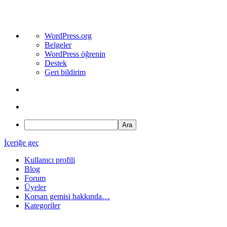
WordPress
WordPress.org
hakkında
Belgeler
WordPress öğrenin
Destek
Geri bildirim
Ara
İçeriğe geç
Kullanıcı profili
Blog
Forum
Üyeler
Korsan gemisi hakkında…
Kategoriler