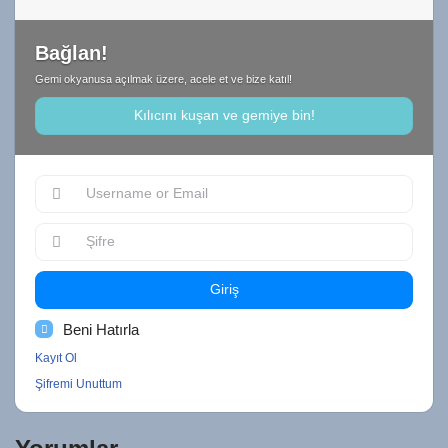
Bağlan!
Gemi okyanusa açılmak üzere, acele et ve bize katıl!
Kılıcını kuşan ve gemiye bin!
Giriş
Beni Hatırla
Kayıt Ol
Şifremi Unuttum