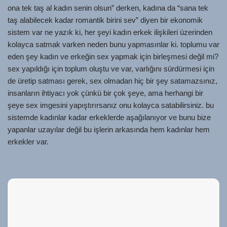
ona tek taş al kadın senin olsun” derken, kadına da “sana tek
taş alabilecek kadar romantik birini sev” diyen bir ekonomik
sistem var ne yazık ki, her şeyi kadın erkek ilişkileri üzerinden
kolayca satmak varken neden bunu yapmasınlar ki. toplumu var
eden şey kadın ve erkeğin sex yapmak için birleşmesi değil mi?
sex yapıldığı için toplum oluştu ve var, varlığını sürdürmesi için
de üretip satması gerek, sex olmadan hiç bir şey satamazsınız,
insanların ihtiyacı yok çünkü bir çok şeye, ama herhangi bir
şeye sex imgesini yapıştırırsanız onu kolayca satabilirsiniz. bu
sistemde kadınlar kadar erkeklerde aşağılanıyor ve bunu bize
yapanlar uzayılar değil bu işlerin arkasında hem kadınlar hem
erkekler var.