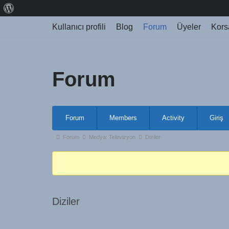
Kullanıcı profili
Blog
Forum
Üyeler
Kors
İçeriğe
geç
Forum
Forum
Members
Activity
Giriş
Forum
Medya: Televizyon
Diziler
Diziler