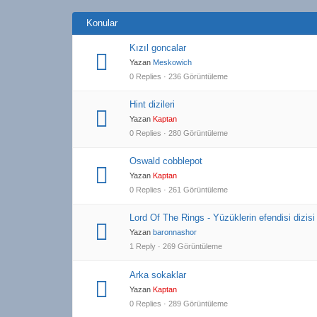
Konular
Kızıl goncalar
Yazan
Meskowich
0 Replies · 236 Görüntüleme
Hint dizileri
Yazan
Kaptan
0 Replies · 280 Görüntüleme
Oswald cobblepot
Yazan
Kaptan
0 Replies · 261 Görüntüleme
Lord Of The Rings - Yüzüklerin efendisi dizisi
Yazan
baronnashor
1 Reply · 269 Görüntüleme
Arka sokaklar
Yazan
Kaptan
0 Replies · 289 Görüntüleme